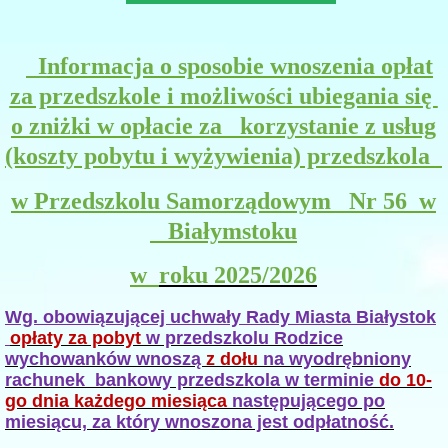
I
nformacja o sposobie wnoszenia opłat
za przedszkole i możliwości ubiegania się
o zniżki w opłacie za korzystanie z usług
(koszty pobytu i wyżywienia) przedszkola
w
Przedszkolu Samorządowym Nr 56 w
Białymstoku
w
roku 2025/2026
Wg. obowiązującej uchwały Rady Miasta Białystok
opłaty za pobyt
w przedszkolu Rodzice
wychowanków wnoszą
z dołu
na wyodrębniony
rachunek bankowy przedszkola w terminie
do 10-
go dnia każdego miesiąca
następującego po
miesiącu, za który wnoszona jest odpłatność.