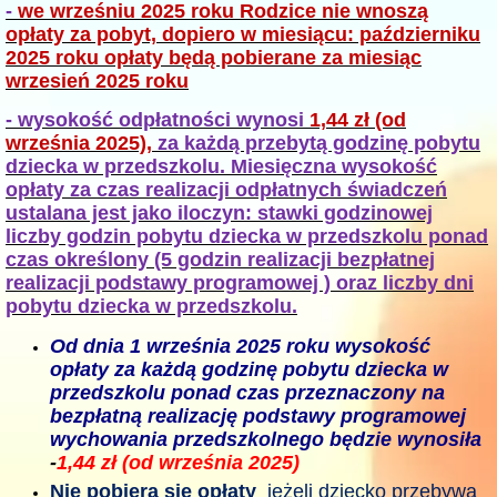
-
we wrześniu 2025 roku Rodzice nie wnoszą
opłaty za pobyt, dopiero w miesiącu: październiku
2025 roku opłaty będą pobierane za miesiąc
wrzesień 2025 roku
- wysokość odpłatności wynosi
1,44 zł (od
września 2025),
za każdą przebytą godzinę pobytu
dziecka w przedszkolu. Miesięczna wysokość
opłaty za czas realizacji odpłatnych świadczeń
ustalana jest jako iloczyn: stawki godzinowej
liczby godzin pobytu dziecka w przedszkolu ponad
czas określony (5 godzin realizacji bezpłatnej
realizacji podstawy programowej ) oraz liczby dni
pobytu dziecka w przedszkolu.
Od dnia 1 września 2025 roku wysokość
opłaty za każdą godzinę pobytu dziecka w
przedszkolu ponad czas przeznaczony na
bezpłatną realizację podstawy programowej
wychowania przedszkolnego będzie wynosiła
-
1,44 zł (od września 2025)
Nie pobiera się opłaty
jeżeli dziecko przebywa