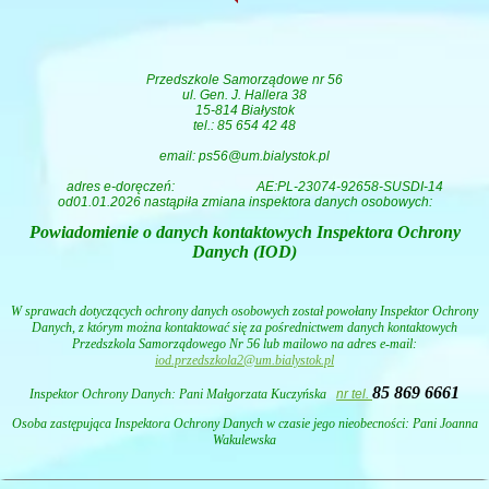
Przedszkole Samorządowe nr 56
ul. Gen. J. Hallera 38
15-814 Białystok
tel.: 85 654 42 48
email: ps56@um.bialystok.pl
adres e-doręczeń:
AE:PL-23074-92658-SUSDI-14
od01.01.2026 nastąpiła zmiana inspektora danych osobowych:
Powiadomienie o danych kontaktowych Inspektora Ochrony
Danych (IOD)
W sprawach dotyczących ochrony danych osobowych został powołany Inspektor Ochrony
Danych, z którym można kontaktować się za pośrednictwem danych kontaktowych
Przedszkola Samorządowego Nr 56 lub mailowo na adres e-mail:
iod.przedszkola2@um.bialystok.pl
85 869 6661
Inspektor Ochrony Danych: Pani
Małgorzata Kuczyńska
nr tel.
Osoba zastępująca Inspektora Ochrony Danych w czasie jego nieobecności: Pani Joanna
Wakulewska