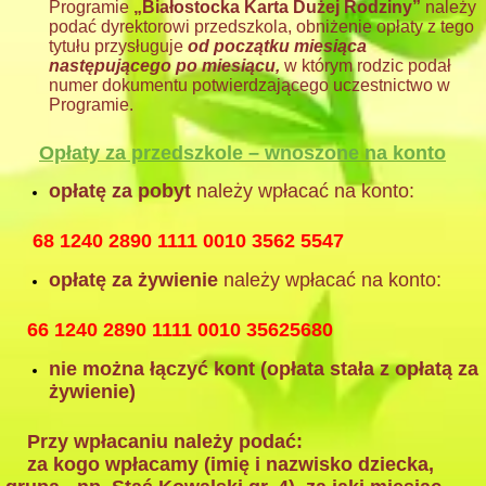
Programie
„Białostocka Karta Du
ż
ej Rodziny”
nale
ż
y
poda
ć
dyrektorowi przedszkola, obni
ż
enie opłaty z tego
tytułu przysługuje
od pocz
ą
tku miesi
ą
ca
nast
ę
puj
ą
cego po miesi
ą
cu,
w którym rodzic podał
numer dokumentu potwierdzającego uczestnictwo w
Programie.
Opłaty za przedszkole – wnoszone na konto
opłatę za pobyt
należy wpłacać na konto:
68 1240 2890 1111 0010 3562 5547
opłatę za żywienie
należy wpłacać na konto:
66 1240 2890 1111 0010 35625680
nie można łączyć kont (opłata stała z opłatą za
żywienie)
Przy wpłacaniu należy podać:
za kogo wpłacamy (imię i nazwisko dziecka,