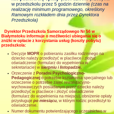
w przedszkolu przez 5 godzin dziennie
(czas na
realizację minimum programowego, określony
Ramowym rozkładem dnia przez Dyrektora
Przedszkola)
Dyrektor Przedszkola Samorz
ą
dowego Nr 56 w
Białymstoku informuje o mo
ż
liwo
ś
ci ubiegania si
ę
o
zniżki w opłacie z korzystania usług (koszty pobytu)
przedszkola:
Decyzje
MOPR
o pobieraniu zasiłku rodzinnego na
dziecko należy przedło
ż
y
ć
w placówce i zło
ż
y
ć
oświadczenie (formularz do wypełnienia w
sekretariacie) w
sierpniu i listopadzie,
Orzeczenie z
Poradni Psychologiczno-
Pedagogicznej
o potrzebie kształcenia specjalnego lub
orzeczenie o potrzebie zajęć rewalidacyjno-
wychowawczych posiadanym przez dziecko nale
ż
y
przedło
ż
y
ć
w placówce i zło
ż
y
ć
o
ś
wiadczenie
(formularz do wypełnienia na miejscu), obni
ż
enie opłaty
przysługuje
po miesi
ą
cu,
w którym rodzic przedło
ż
ył to
oświadczenie.
Numer dokumentu potwierdzającego uczestnictwo w