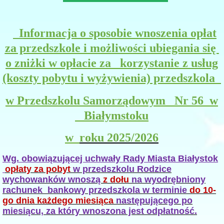
I
nformacja o sposobie wnoszenia opłat
za przedszkole i możliwości ubiegania się
o zniżki w opłacie za korzystanie z usług
(koszty pobytu i wyżywienia) przedszkola
w
Przedszkolu Samorządowym Nr 56 w
Białymstoku
w
roku 2025/2026
Wg. obowiązującej uchwały Rady Miasta Białystok
opłaty za pobyt
w przedszkolu Rodzice
wychowanków wnoszą
z dołu
na wyodrębniony
rachunek bankowy przedszkola w terminie
do 10-
go dnia każdego miesiąca
następującego po
miesiącu, za który wnoszona jest odpłatność.