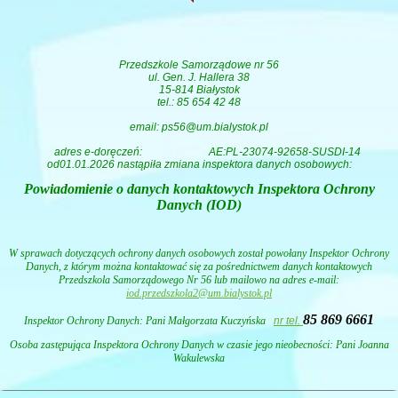
Przedszkole Samorządowe nr 56
ul. Gen. J. Hallera 38
15-814 Białystok
tel.: 85 654 42 48
email: ps56@um.bialystok.pl
adres e-doręczeń:
AE:PL-23074-92658-SUSDI-14
od01.01.2026 nastąpiła zmiana inspektora danych osobowych:
Powiadomienie o danych kontaktowych Inspektora Ochrony
Danych (IOD)
W sprawach dotyczących ochrony danych osobowych został powołany Inspektor Ochrony
Danych, z którym można kontaktować się za pośrednictwem danych kontaktowych
Przedszkola Samorządowego Nr 56 lub mailowo na adres e-mail:
iod.przedszkola2@um.bialystok.pl
85 869 6661
Inspektor Ochrony Danych: Pani
Małgorzata Kuczyńska
nr tel.
Osoba zastępująca Inspektora Ochrony Danych w czasie jego nieobecności: Pani Joanna
Wakulewska