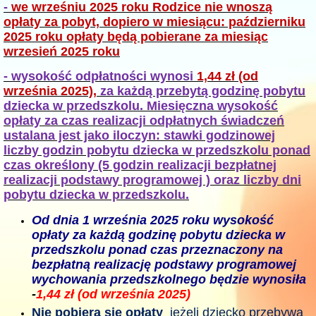
-
we wrześniu 2025 roku Rodzice nie wnoszą
opłaty za pobyt, dopiero w miesiącu: październiku
2025 roku opłaty będą pobierane za miesiąc
wrzesień 2025 roku
- wysokość odpłatności wynosi
1,44 zł (od
września 2025),
za każdą przebytą godzinę pobytu
dziecka w przedszkolu. Miesięczna wysokość
opłaty za czas realizacji odpłatnych świadczeń
ustalana jest jako iloczyn: stawki godzinowej
liczby godzin pobytu dziecka w przedszkolu ponad
czas określony (5 godzin realizacji bezpłatnej
realizacji podstawy programowej ) oraz liczby dni
pobytu dziecka w przedszkolu.
Od dnia 1 września 2025 roku wysokość
opłaty za każdą godzinę pobytu dziecka w
przedszkolu ponad czas przeznaczony na
bezpłatną realizację podstawy programowej
wychowania przedszkolnego będzie wynosiła
-
1,44 zł (od września 2025)
Nie pobiera się opłaty
jeżeli dziecko przebywa