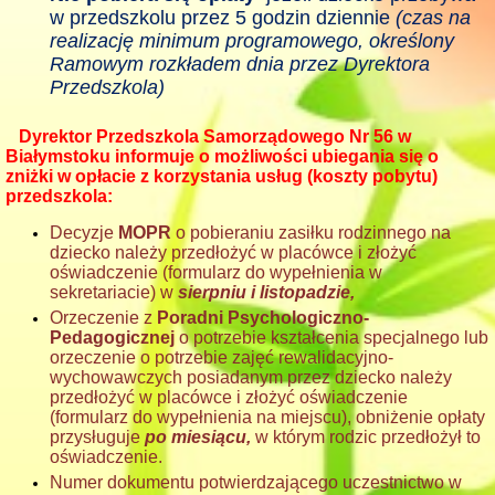
w przedszkolu przez 5 godzin dziennie
(czas na
realizację minimum programowego, określony
Ramowym rozkładem dnia przez Dyrektora
Przedszkola)
Dyrektor Przedszkola Samorz
ą
dowego Nr 56 w
Białymstoku informuje o mo
ż
liwo
ś
ci ubiegania si
ę
o
zniżki w opłacie z korzystania usług (koszty pobytu)
przedszkola:
Decyzje
MOPR
o pobieraniu zasiłku rodzinnego na
dziecko należy przedło
ż
y
ć
w placówce i zło
ż
y
ć
oświadczenie (formularz do wypełnienia w
sekretariacie) w
sierpniu i listopadzie,
Orzeczenie z
Poradni Psychologiczno-
Pedagogicznej
o potrzebie kształcenia specjalnego lub
orzeczenie o potrzebie zajęć rewalidacyjno-
wychowawczych posiadanym przez dziecko nale
ż
y
przedło
ż
y
ć
w placówce i zło
ż
y
ć
o
ś
wiadczenie
(formularz do wypełnienia na miejscu), obni
ż
enie opłaty
przysługuje
po miesi
ą
cu,
w którym rodzic przedło
ż
ył to
oświadczenie.
Numer dokumentu potwierdzającego uczestnictwo w