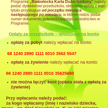
Programie
„Białostocka Karta Du
ż
ej Rodziny”
nale
ż
y
poda
ć
dyrektorowi przedszkola, obni
ż
enie opłaty z tego
tytułu przysługuje
od pocz
ą
tku miesi
ą
ca
nast
ę
puj
ą
cego po miesi
ą
cu,
w którym rodzic podał
numer dokumentu potwierdzającego uczestnictwo w
Programie.
Opłaty za przedszkole – wnoszone na konto
opłatę za pobyt
należy wpłacać na konto:
68 1240 2890 1111 0010 3562 5547
opłatę za żywienie
należy wpłacać na konto:
66 1240 2890 1111 0010 35625680
nie można łączyć kont (opłata stała z opłatą za
żywienie)
Przy wpłacaniu należy podać:
za kogo wpłacamy (imię i nazwisko dziecka,