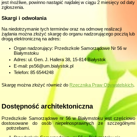
jest możliwe, powinno nastąpić najdalej w ciągu 2 miesięcy od daty
zgłoszenia.
Skargi i odwołania
Na niedotrzymanie tych terminów oraz na odmowę realizacji
żądania można złożyć skargę do organu nadzorującego pocztą lub
drogą elektroniczną na adres:
Organ nadzorujący: Przedszkole Samorządowe Nr 56 w
Białymstoku
Adres: ul. Gen. J. Hallera 38, 15-814 Białystok
E-mail: ps56@um.bialystok.pl
Telefon: 85 6544248
Skargę można złożyć również do
Rzecznika Praw Obywatelskich
.
Dostępność architektoniczna
Przedszkole Samorządowe nr 56 w Białymstoku jest częściowo
dostosowane do osób niepełnosprawnych ze szczególnymi
potrzebami.