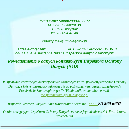
Przedszkole Samorządowe nr 56
ul. Gen. J. Hallera 38
15-814 Białystok
tel.: 85 654 42 48
email: ps56@um.bialystok.pl
adres e-doręczeń:
AE:PL-23074-92658-SUSDI-14
od01.01.2026 nastąpiła zmiana inspektora danych osobowych:
Powiadomienie o danych kontaktowych Inspektora Ochrony
Danych (IOD)
W sprawach dotyczących ochrony danych osobowych został powołany Inspektor Ochrony
Danych, z którym można kontaktować się za pośrednictwem danych kontaktowych
Przedszkola Samorządowego Nr 56 lub mailowo na adres e-mail:
iod.przedszkola2@um.bialystok.pl
85 869 6661
Inspektor Ochrony Danych: Pani
Małgorzata Kuczyńska
nr tel.
Osoba zastępująca Inspektora Ochrony Danych w czasie jego nieobecności: Pani Joanna
Wakulewska