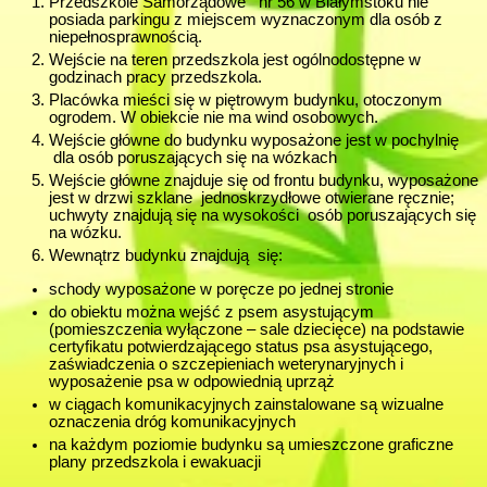
Przedszkole Samorządowe nr 56 w Białymstoku nie
posiada parkingu z miejscem wyznaczonym dla osób z
niepełnosprawnością.
Wejście na teren przedszkola jest ogólnodostępne w
godzinach pracy przedszkola.
Placówka mieści się w piętrowym budynku, otoczonym
ogrodem. W obiekcie nie ma wind osobowych.
Wejście główne do budynku wyposażone jest w pochylnię
dla osób poruszających się na wózkach
Wejście główne znajduje się od frontu budynku, wyposażone
jest w drzwi szklane jednoskrzydłowe otwierane ręcznie;
uchwyty znajdują się na wysokości osób poruszających się
na wózku.
Wewnątrz budynku znajdują się:
schody wyposażone w poręcze po jednej stronie
do obiektu można wejść z psem asystującym
(pomieszczenia wyłączone – sale dziecięce) na podstawie
certyfikatu potwierdzającego status psa asystującego,
zaświadczenia o szczepieniach weterynaryjnych i
wyposażenie psa w odpowiednią uprząż
w ciągach komunikacyjnych zainstalowane są wizualne
oznaczenia dróg komunikacyjnych
na każdym poziomie budynku są umieszczone graficzne
plany przedszkola i ewakuacji