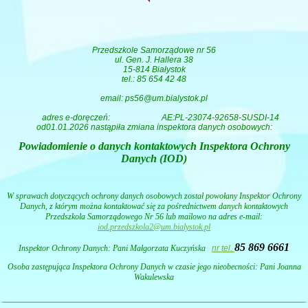
Przedszkole Samorządowe nr 56
ul. Gen. J. Hallera 38
15-814 Białystok
tel.: 85 654 42 48
email: ps56@um.bialystok.pl
adres e-doręczeń:
AE:PL-23074-92658-SUSDI-14
od01.01.2026 nastąpiła zmiana inspektora danych osobowych:
Powiadomienie o danych kontaktowych Inspektora Ochrony
Danych (IOD)
W sprawach dotyczących ochrony danych osobowych został powołany Inspektor Ochrony
Danych, z którym można kontaktować się za pośrednictwem danych kontaktowych
Przedszkola Samorządowego Nr 56 lub mailowo na adres e-mail:
iod.przedszkola2@um.bialystok.pl
85 869 6661
Inspektor Ochrony Danych: Pani
Małgorzata Kuczyńska
nr tel.
Osoba zastępująca Inspektora Ochrony Danych w czasie jego nieobecności: Pani Joanna
Wakulewska