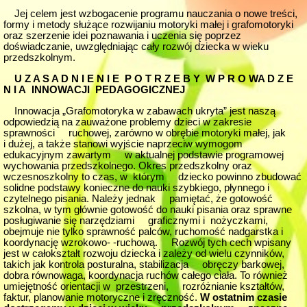
Jej celem jest wzbogacenie programu nauczania o nowe treści,
formy i metody służące rozwijaniu motoryki małej i grafomotoryki
oraz szerzenie idei poznawania i uczenia się poprzez
doświadczanie, uwzględniając cały rozwój dziecka w wieku
przedszkolnym.
U Z A S A D N I E N I E P O T R Z E B Y W P R O WA D Z E
N I A INNOWACJI PEDAGOGICZNEJ
Innowacja „Grafomotoryka w zabawach ukryta” jest naszą
odpowiedzią na zauważone problemy dzieci w zakresie
sprawności ruchowej, zarówno w obrębie motoryki małej, jak
i dużej, a także stanowi wyjście naprzeciw wymogom
edukacyjnym zawartym w aktualnej podstawie programowej
wychowania przedszkolnego. Okres przedszkolny oraz
wczesnoszkolny to czas, w którym dziecko powinno zbudować
solidne podstawy konieczne do nauki szybkiego, płynnego i
czytelnego pisania. Należy jednak pamiętać, że gotowość
szkolna, w tym głównie gotowość do nauki pisania oraz sprawne
posługiwanie się narzędziami graficznymi i nożyczkami,
obejmuje nie tylko sprawność palców, ruchomość nadgarstka i
koordynację wzrokowo- -ruchową. Rozwój tych cech wpisany
jest w całokształt rozwoju dziecka i zależy od wielu czynników,
takich jak kontrola posturalna, stabilizacja obręczy barkowej,
dobra równowaga, koordynacja ruchów całego ciała. To również
umiejętność orientacji w przestrzeni, rozróżnianie kształtów,
faktur, planowanie motoryczne i zręczność.
W ostatnim czasie