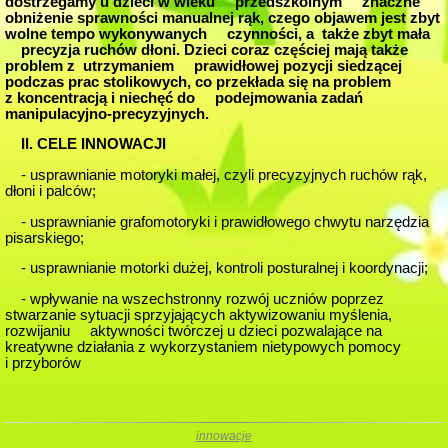
dostrzegamy u dzieci w wieku przedszkolnym znaczne
obniżenie sprawności manualnej rąk, czego objawem jest zbyt
wolne tempo wykonywanych czynności, a także zbyt mała
precyzja ruchów dłoni. Dzieci coraz częściej mają także
problem z utrzymaniem prawidłowej pozycji siedzącej
podczas prac stolikowych, co przekłada się na problem
z koncentracją i niechęć do podejmowania zadań
manipulacyjno-precyzyjnych.
II. CELE INNOWACJI
- usprawnianie motoryki małej, czyli precyzyjnych ruchów rąk,
dłoni i palców;
- usprawnianie grafomotoryki i prawidłowego chwytu narzędzia
pisarskiego;
- usprawnianie motorki dużej, kontroli posturalnej i koordynacji;
- wpływanie na wszechstronny rozwój uczniów poprzez
stwarzanie sytuacji sprzyjających aktywizowaniu myślenia,
rozwijaniu aktywności twórczej u dzieci pozwalające na
kreatywne działania z wykorzystaniem nietypowych pomocy
i przyborów
innowacje