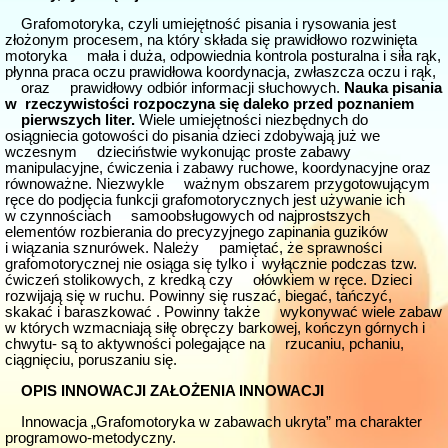
Grafomotoryka, czyli umiejętność pisania i rysowania jest
złożonym procesem, na który składa się prawidłowo rozwinięta
motoryka mała i duża, odpowiednia kontrola posturalna i siła rąk,
płynna praca oczu prawidłowa koordynacja, zwłaszcza oczu i rąk,
oraz prawidłowy odbiór informacji słuchowych.
Nauka pisania
w rzeczywistości rozpoczyna się daleko przed poznaniem
pierwszych liter.
Wiele umiejętności niezbędnych do
osiągniecia gotowości do pisania dzieci zdobywają już we
wczesnym dzieciństwie wykonując proste zabawy
manipulacyjne, ćwiczenia i zabawy ruchowe, koordynacyjne oraz
równoważne. Niezwykle ważnym obszarem przygotowującym
ręce do podjęcia funkcji grafomotorycznych jest używanie ich
w czynnościach samoobsługowych od najprostszych
elementów rozbierania do precyzyjnego zapinania guzików
i wiązania sznurówek. Należy pamiętać, że sprawności
grafomotorycznej nie osiąga się tylko i wyłącznie podczas tzw.
ćwiczeń stolikowych, z kredką czy ołówkiem w ręce. Dzieci
rozwijają się w ruchu. Powinny się ruszać, biegać, tańczyć,
skakać i baraszkować . Powinny także wykonywać wiele zabaw
w których wzmacniają siłę obręczy barkowej, kończyn górnych i
chwytu- są to aktywności polegające na rzucaniu, pchaniu,
ciągnięciu, poruszaniu się.
OPIS INNOWACJI ZAŁOŻENIA INNOWACJI
Innowacja „Grafomotoryka w zabawach ukryta” ma charakter
programowo-metodyczny.