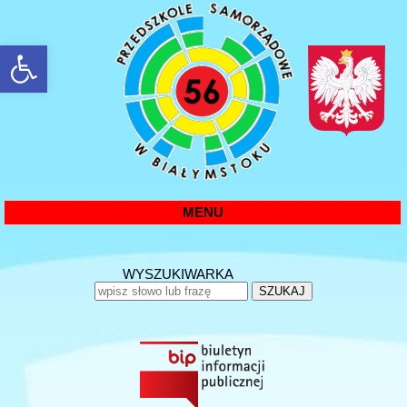
rozwiń/zwiń panel
MENU
WYSZUKIWARKA
SZUKAJ