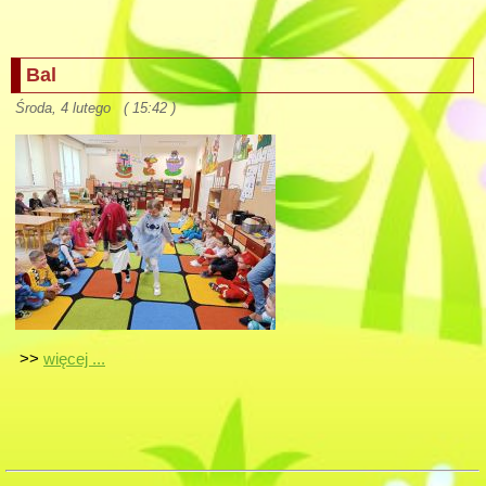
Bal
Środa, 4 lutego ( 15:42 )
>>
więcej ...