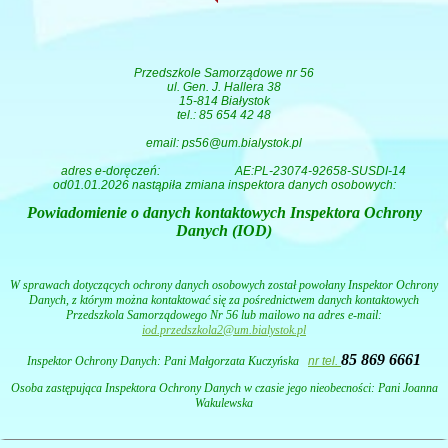
Przedszkole Samorządowe nr 56
ul. Gen. J. Hallera 38
15-814 Białystok
tel.: 85 654 42 48
email: ps56@um.bialystok.pl
adres e-doręczeń:
AE:PL-23074-92658-SUSDI-14
od01.01.2026 nastąpiła zmiana inspektora danych osobowych:
Powiadomienie o danych kontaktowych Inspektora Ochrony
Danych (IOD)
W sprawach dotyczących ochrony danych osobowych został powołany Inspektor Ochrony
Danych, z którym można kontaktować się za pośrednictwem danych kontaktowych
Przedszkola Samorządowego Nr 56 lub mailowo na adres e-mail:
iod.przedszkola2@um.bialystok.pl
85 869 6661
Inspektor Ochrony Danych: Pani
Małgorzata Kuczyńska
nr tel.
Osoba zastępująca Inspektora Ochrony Danych w czasie jego nieobecności: Pani Joanna
Wakulewska