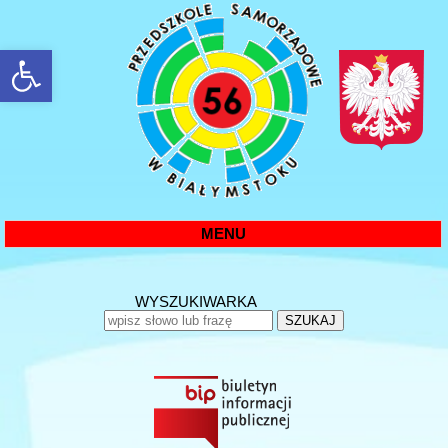
rozwiń/zwiń panel
MENU
WYSZUKIWARKA
SZUKAJ