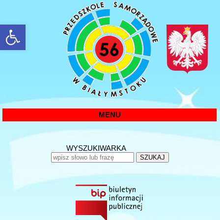
rozwiń/zwiń panel
MENU
WYSZUKIWARKA
SZUKAJ