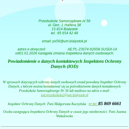
Przedszkole Samorządowe nr 56
ul. Gen. J. Hallera 38
15-814 Białystok
tel.: 85 654 42 48
email: ps56@um.bialystok.pl
adres e-doręczeń:
AE:PL-23074-92658-SUSDI-14
od01.01.2026 nastąpiła zmiana inspektora danych osobowych:
Powiadomienie o danych kontaktowych Inspektora Ochrony
Danych (IOD)
W sprawach dotyczących ochrony danych osobowych został powołany Inspektor Ochrony
Danych, z którym można kontaktować się za pośrednictwem danych kontaktowych
Przedszkola Samorządowego Nr 56 lub mailowo na adres e-mail:
iod.przedszkola2@um.bialystok.pl
85 869 6661
Inspektor Ochrony Danych: Pani
Małgorzata Kuczyńska
nr tel.
Osoba zastępująca Inspektora Ochrony Danych w czasie jego nieobecności: Pani Joanna
Wakulewska